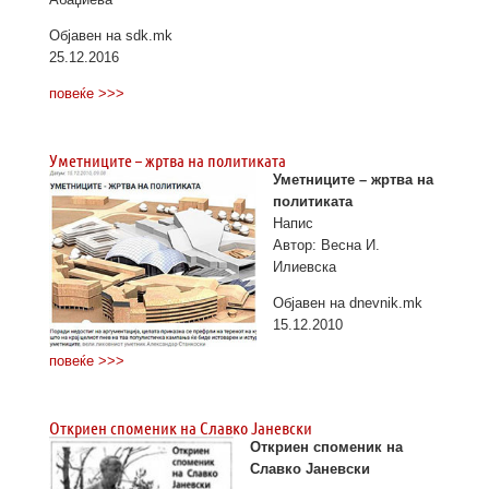
Објавен на sdk.mk
25.12.2016
повеќе >>>
Уметниците – жртва на политиката
Уметниците – жртва на
политиката
Напис
Автор: Весна И.
Илиевска
Објавен на dnevnik.mk
15.12.2010
повеќе >>>
Откриен споменик на Славко Јаневски
Откриен споменик на
Славко Јаневски