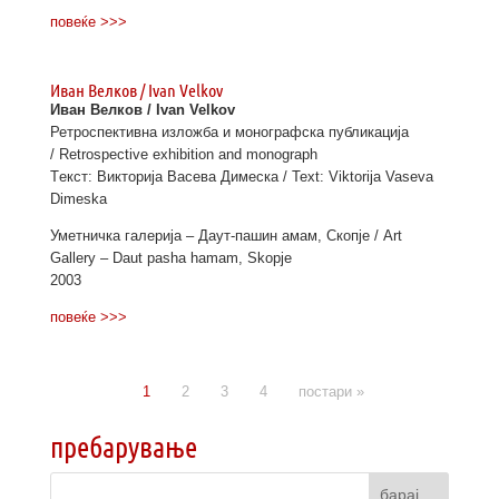
повеќе >>>
Иван Велков / Ivan Velkov
Иван Велков / Ivan Velkov
Ретроспективна изложба и монографска публикација
/ Retrospective exhibition and monograph
Tекст: Викторија Васева Димеска / Text: Viktorija Vaseva
Dimeska
Уметничка галерија – Даут-пашин амам, Скопје / Art
Gallery – Daut pasha hamam, Skopje
2003
повеќе >>>
1
2
3
4
постари »
пребарување