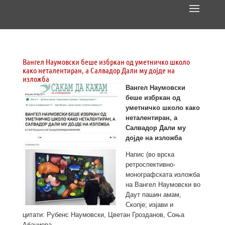
Вангел Наумовски беше избркан од уметничко школо
како неталентиран, а Салвадор Дали му дојде на
изложба
Вангел Наумовски
беше избркан од
уметничко школо како
неталентиран, а
Салвадор Дали му
дојде на изложба
Напис (во врска
ретроспективно-
монографската изложба
на Вангел Наумовски во
Даут пашин амам,
Скопје; изјави и
цитати: Рубенс Наумовски, Цветан Грозданов, Соња
Абаџиева