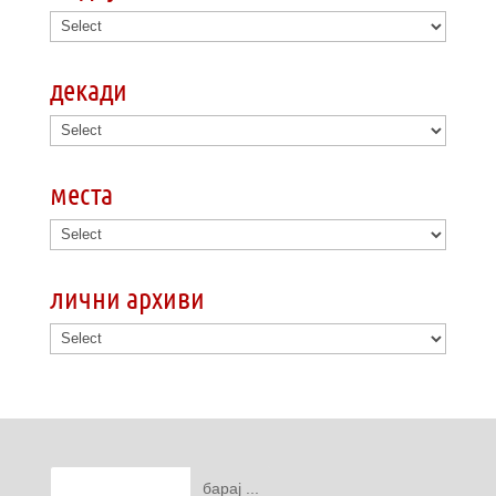
декади
места
лични архиви