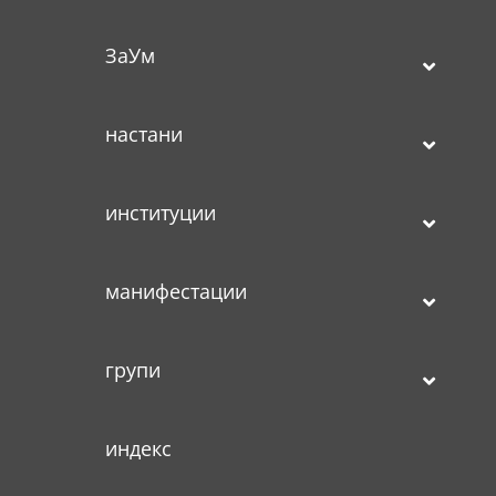
ЗаУм
настани
институции
манифестации
групи
индекс