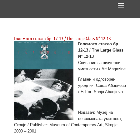
Големото стакло бр. 12-13 / The Large Glass N° 12-13
Големото стакло бр.
12-13 / The Large Glass
N° 12-13
Списание за визуелни
уметности / Art Magazine
Главен и одговорен
уредник: Соња Абаџиева
/ Editor: Sonja Abadjieva
Издавач: Музеј на
современата уметност,
Скопје / Publisher: Museum of Contemporary Art, Skopje
2000 – 2001