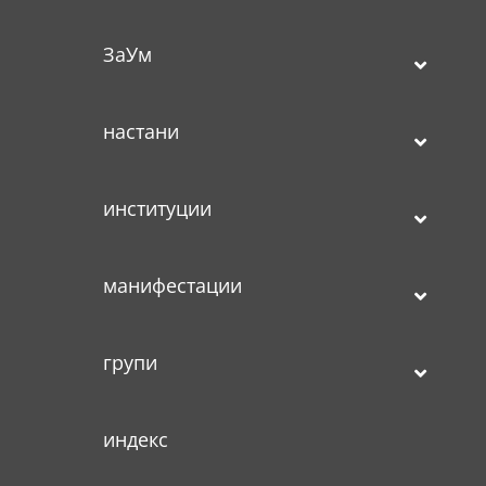
ЗаУм
настани
институции
манифестации
групи
индекс