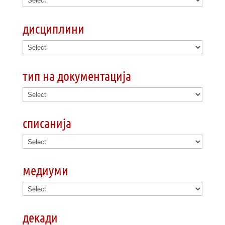
дисциплини
тип на документација
списанија
медиуми
декади