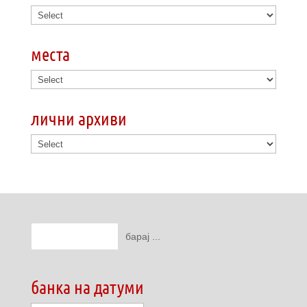
места
лични архиви
банка на датуми