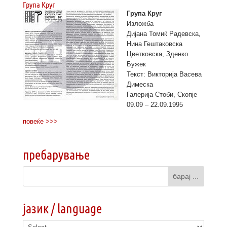
Група Круг
Група Круг
Изложба
Дијана Томиќ Радевска,
Нина Гештаковска
Цветковска, Зденко
Бужек
Текст: Викторија Васева
Димеска
Галерија Стоби, Скопје
09.09 – 22.09.1995
повеќе >>>
пребарување
јазик / language