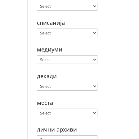
списанија
медиуми
декади
места
лични архиви