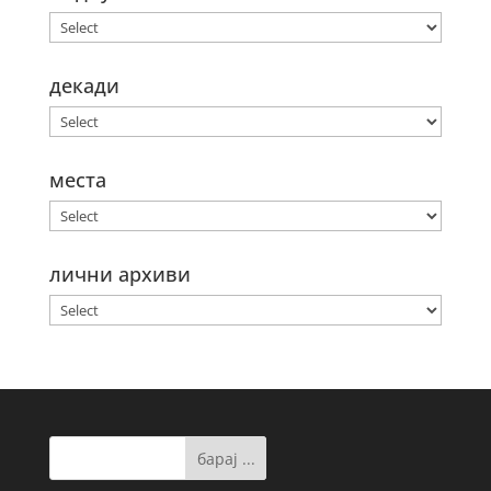
декади
места
лични архиви