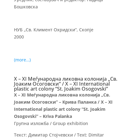
Бошковска
НУБ „Св. Климент Охридски“, Скопје
2000
(more…)
X – XI Меѓународна ликовна колонија „Св.
Јоаким Осоговски“ / X – XI International
plastic art colony “St. Joakim Osogovski”
X – XI Меѓународна ликовна колонија „Св.
Јоаким Осоговски“ – Крива Паланка / X – XI
International plastic art colony “St. Joakim
Osogovski” – Kriva Palanka
Групна изложба / Group exhibition
Текст: Димитар Стојчевски / Text: Dimitar