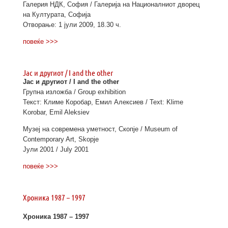
Галерия НДК, София / Галерија на Националниот дворец
на Културата, Софија
Отворање: 1 јули 2009, 18.30 ч.
повеќе >>>
Јас и другиот / I and the other
Јас и другиот / I and the other
Групна изложба / Group exhibition
Текст: Климе Коробар, Емил Алексиев / Text: Klime
Korobar, Emil Aleksiev
Музеј на современа уметност, Скопје / Museum of
Contemporary Art, Skopje
Јули 2001 / July 2001
повеќе >>>
Хроника 1987 – 1997
Хроника 1987 – 1997