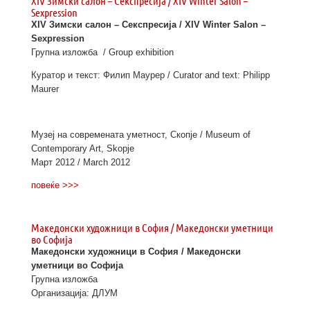
XIV Зимски салон – Секспресија / XIV Winter Salon –
Sexpression
XIV Зимски салон – Секспресија / XIV Winter Salon –
Sexpression
Групна изложба / Group exhibition
Куратор и текст: Филип Маурер / Curator and text: Philipp
Maurer
Музеј на современата уметност, Скопје / Museum of
Contemporary Art, Skopje
Март 2012 / March 2012
повеќе >>>
Македонски художници в София / Македонски уметници
во Софија
Македонски художници в София / Македонски
уметници во Софија
Групна изложба
Организација: ДЛУМ