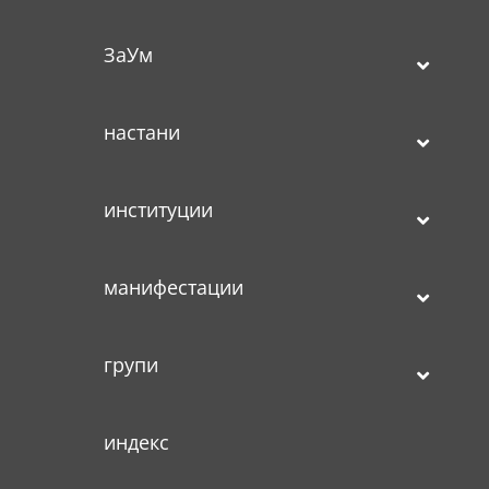
ЗаУм
настани
институции
манифестации
групи
индекс