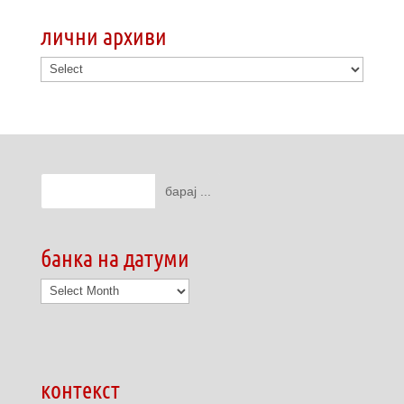
лични архиви
банка на датуми
банка
на
датуми
контекст