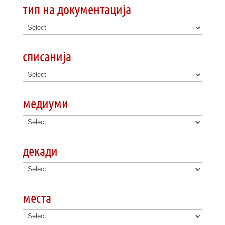
тип на документација
списанија
медиуми
декади
места