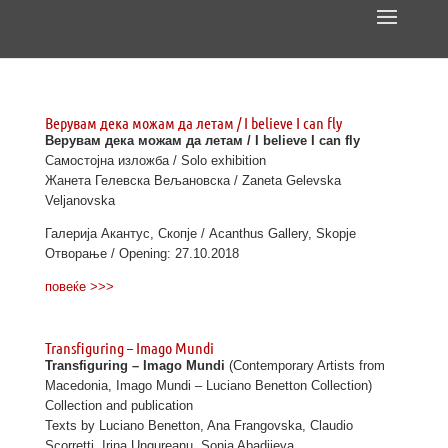
Верувам дека можам да летам / I believe I can fly
Верувам дека можам да летам / I believe I can fly
Самостојна изложба / Solo exhibition
Жанета Гелевска Вељановска / Zaneta Gelevska
Veljanovska
Галерија Акантус, Скопје / Acanthus Gallery, Skopje
Отворање / Opening: 27.10.2018
повеќе >>>
Transfiguring – Imago Mundi
Transfiguring – Imago Mundi
(Contemporary Artists from
Macedonia, Imago Mundi – Luciano Benetton Collection)
Collection and publication
Texts by Luciano Benetton, Ana Frangovska, Claudio
Scorretti, Irina Ungureanu, Sonja Abadjieva