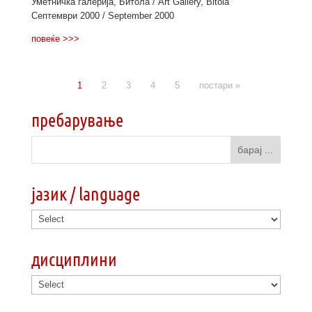
Уметничка галерија, Битола / Art Gallery, Bitola
Септември 2000 / September 2000
повеќе >>>
1
2
3
4
5
постари »
пребарување
јазик / language
дисциплини