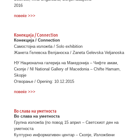
2016
повеќе >>>
Конекција / Connection
Конекција / Connection
Самостојна изложба / Solo exhibition
Жанета Гелевска Велјаноска / Zaneta Gelevska Veljanoska
НУ Национална галерија на Македонија – Чифте амам,
Скопје / NI National Gallery of Macedonia – Chifte Hamam,
Skopje
Отворање / Opening: 10.12.2015
повеќе >>>
Во слава на уметноста
Во слава на уметноста
Групна изложба (по повод
15
април
– Светскиот ден на
уметноста
Културно информативен центар – Скопје, Изложбени