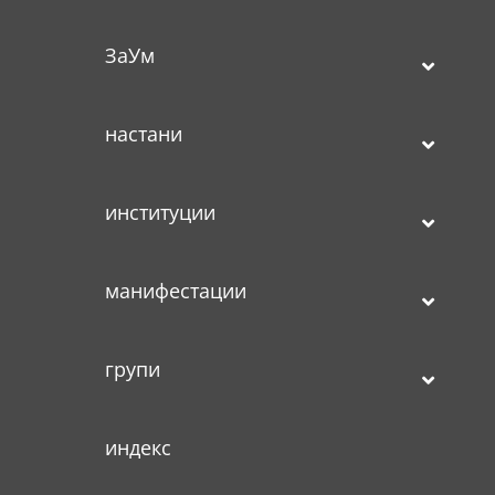
ЗаУм
настани
институции
манифестации
групи
индекс