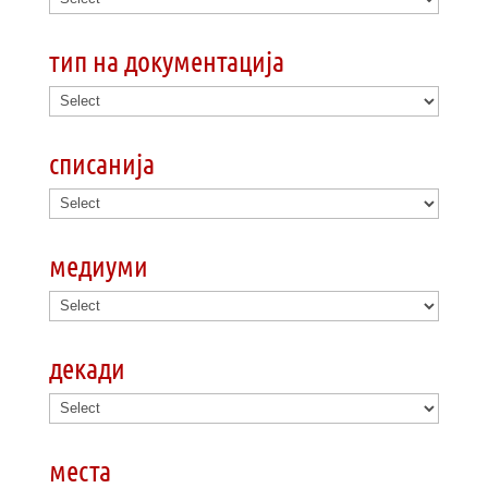
тип на документација
списанија
медиуми
декади
места