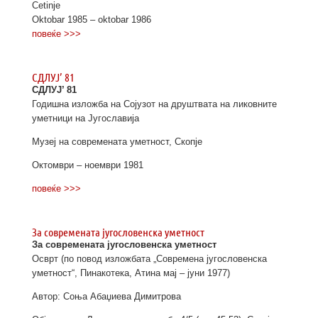
Cetinje
Oktobar 1985 – oktobar 1986
повеќе >>>
СДЛУЈ’ 81
СДЛУЈ’ 81
Годишна изложба на Сојузот на друштвата на ликовните
уметници на Југославија
Музеј на современата уметност, Скопје
Октомври – ноември 1981
повеќе >>>
За современата југословенска уметност
За современата југословенска уметност
Осврт (по повод изложбата „Современа југословенска
уметност“, Пинакотека, Атина мај – јуни 1977)
Автор: Соња Абаџиева Димитрова