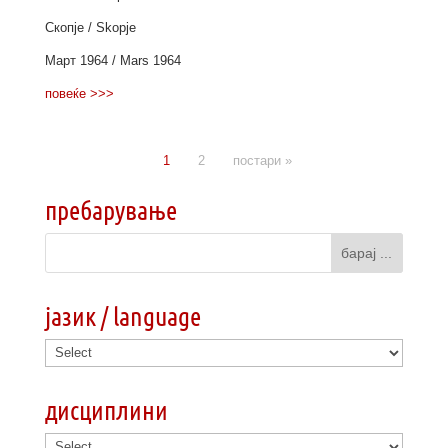
Скопје / Skopje
Mарт 1964 / Мars 1964
повеќе >>>
1
2
постари »
пребарување
јазик / language
дисциплини