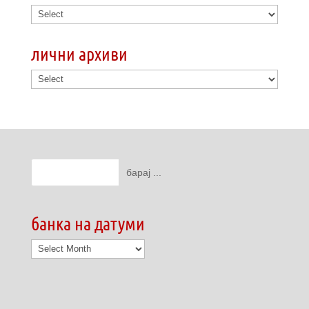
лични архиви
банка на датуми
банка
на
датуми