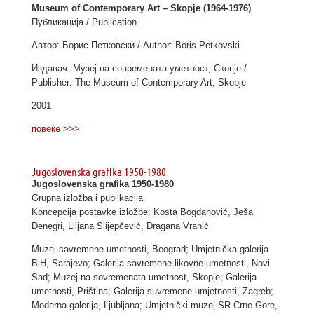
Museum of Contemporary Art – Skopjе (1964-1976)
Публикација / Publication
Автор: Борис Петковски / Author: Boris Petkovski
Издавач: Музеј на современата уметност, Скопје /
Publisher: The Museum of Contemporary Art, Skopje
2001
повеќе >>>
Jugoslovenska grafika 1950-1980
Jugoslovenska grafika 1950-1980
Grupna
izložba i publikacija
Koncepcija postavke izložbe: Kosta Bogdanović, Ješa
Denegri, Liljana Slijepčević, Dragana Vranić
Muzej savremene umetnosti, Beograd; Umjetnička galerija
BiH, Sarajevo; Galerija savremene likovne umetnosti, Novi
Sad; Muzej na sovremenata umetnost, Skopje; Galerija
umetnosti, Priština; Galerija suvremene umjetnosti, Zagreb;
Moderna galerija, Ljubljana; Umjetnički muzej SR Crne Gore,