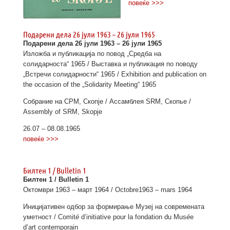
повеќе >>>
Подарени дела 26 јули 1963 – 26 јули 1965
Подарени дела 26 јули 1963 – 26 јули 1965
Изложба и публикација по повод „Средба на
солидарноста“ 1965 / Выставка и публикация по поводу
„Встречи солидарности“ 1965 / Exhibition and publication on
the occasion of the „Solidarity Meeting“ 1965
Собрание на СРМ, Скопје / Ассамблея SRM, Скопье /
Assembly of SRM, Skopje
26.07 – 08.08.1965
повеќе >>>
Билтен 1 / Bulletin 1
Билтен 1 / Bulletin 1
Октомври 1963 – март 1964 / Octobre1963 – mars 1964
Иницијативен одбор за формирање Музеј на современата
уметност / Comit
é
d’initiative pour la fondation du Mus
é
e
d’art contemporain