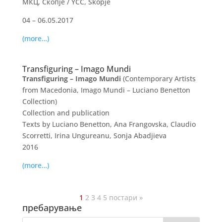
МКЦ, Скопје / YCC, Skopje
04 – 06.05.2017
(more…)
Transfiguring – Imago Mundi
Transfiguring – Imago Mundi
(Contemporary Artists
from Macedonia, Imago Mundi – Luciano Benetton
Collection)
Collection and publication
Texts by Luciano Benetton, Ana Frangovska, Claudio
Scorretti, Irina Ungureanu, Sonja Abadjieva
2016
(more…)
1
2
3
4
5
постари »
пребарување