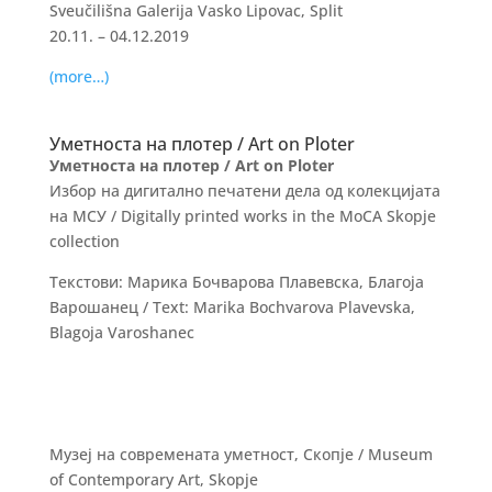
Sveučilišna Galerija Vasko Lipovac, Split
20.11. – 04.12.2019
(more…)
Уметноста на плотер / Art on Ploter
Уметноста на плотер / Art on Ploter
Избор на дигитално печатени дела од колекцијата
на МСУ / Digitally printed works in the MoCA Skopje
collection
Текстови: Марика Бочварова Плавевска, Благоја
Варошанец / Text: Marika Bochvarova Plavevska,
Blagoja Varoshanec
Музеј на современата уметност, Скопје / Museum
of Contemporary Art, Skopje