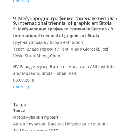
(more…)
9. Меѓународно графичко триенале Битола /
9. International triennial of graphic art Bitola
9. Меѓународно графичко триенале Битола / 9.
International triennial of graphic art Bitola
Групна изложба / Group exhibition
Текст: Владо Ѓорески / Text: Vlado Gjoreski, Jozi
Vovk, Shuh-Sheng Chen
НУ Завод и музеј, Битола – мала сала / NI Institute
and Museum, Bitola – small hall
03.09.2018
(more…)
Такси
Такси
Истражувачки проект
Автор / куратор: Билјана Петровска Исијанин
14-16 септември 2017