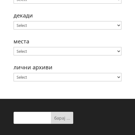
декади
места
лични архиви