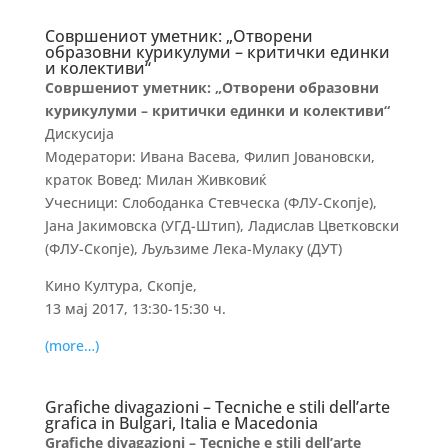
Совршениот уметник: „Отворени
образовни курикулуми – критички единки
и колективи“
Совршениот уметник: „Отворени образовни
курикулуми – критички единки и колективи“
Дискусија
Модератори: Ивана Васева, Филип Јовановски,
краток Вовед: Милан Живковиќ
Учесници: Слободанка Стевческа (ФЛУ-Скопје),
Јана Јакимовска (УГД-Штип), Ладислав Цветковски
(ФЛУ-Скопје), Љуљзиме Лека-Мулаку (ДУТ)
Кино Култура, Скопје,
13 мај 2017, 13:30-15:30 ч.
(more…)
Grafiche divagazioni – Tecniche е stili dell’arte
grafica in Bulgari, Italia e Macedonia
Grafiche divagazioni – Tecniche е stili dell’arte