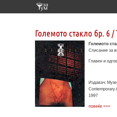
Големото стакло бр. 6 / 
Големото стак
Списание за в
Главен и одго
Издавач: Музеј
Contemporary A
1997
повеќе >>>