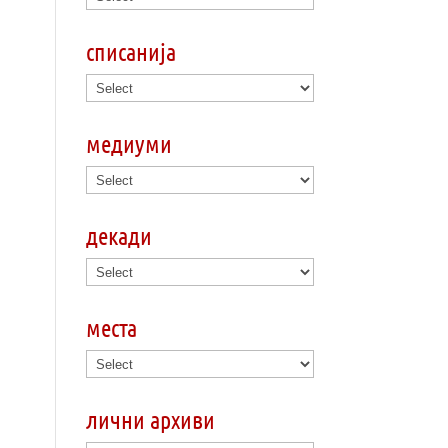
списанија
медиуми
декади
места
лични архиви