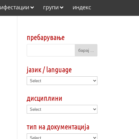
ифестации
групи
индекс
пребарување
јазик / language
дисциплини
тип на документација