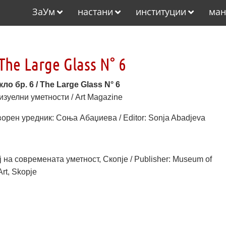
ЗаУм
настани
институции
ман
The Large Glass N° 6
ло бр. 6 / The Large Glass N° 6
изуелни уметности / Art Magazine
ворен уредник: Соња Абаџиева / Editor: Sonja Abadjeva
 на современата уметност, Скопје / Publisher: Museum of
rt, Skopje