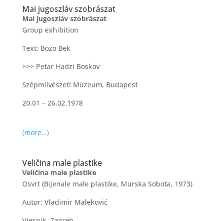
Mai jugoszláv szobrászat
Mai jugoszláv szobrászat
Group exhibition
Text: Bozo Bek
>>> Petar Hadzi Boskov
Szépmíívészeti Múzeum, Budapest
20.01 – 26.02.1978
(more…)
Veličina male plastike
Veličina male plastike
Osvrt (Bijenale male plastike, Murska Sobota, 1973)
Autor: Vladimir Maleković
Vjesnik, Zagreb