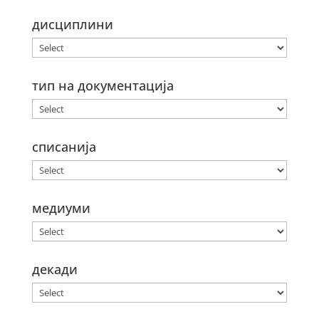
дисциплини
тип на документација
списанија
медиуми
декади