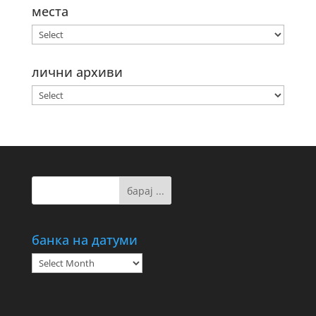
места
лични архиви
банка на датуми
банка
на
датуми