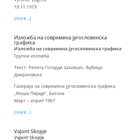
10.11.1973
(more…)
Изложба на современа југословенска
графика
Изложба на современа југословенска графика
Групна изложба
Текст: Рената Готарди Шкиљан, Љубица
Дамјановска
Галерија на современа југословенска графика
„Моша Пијаде“, Битола
Март – април 1967
(more…)
Vajont Skopje
Vajont Skopje