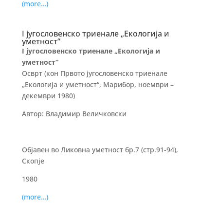
(more…)
I југословенско триенале „Екологија и
уметност“
I југословенско триенале „Екологија и
уметност“
Осврт (кон Првото југословенско триенале
„Екологија и уметност“, Марибор, ноември –
декември 1980)
Автор: Владимир Величковски
Објавен во Ликовна уметност бр.7 (стр.91-94),
Скопје
1980
(more…)