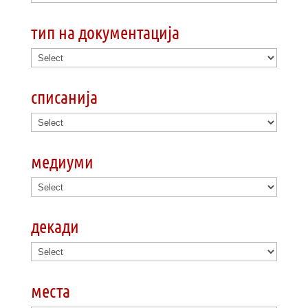
тип на документација
списанија
медиуми
декади
места