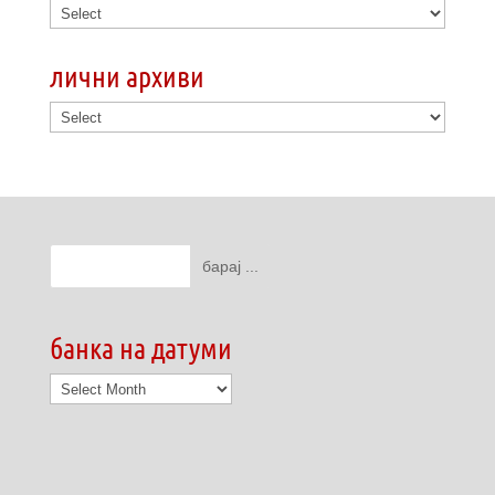
лични архиви
банка на датуми
банка
на
датуми