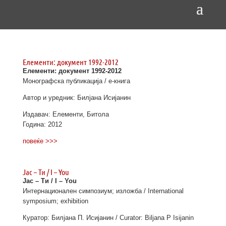
Елементи: документ 1992-2012
Елементи: документ 1992-2012
Монoграфска публикација / е-книга
Автор и уредник: Билјана Исијанин
Издавач: Елементи, Битола
Година: 2012
повеќе >>>
Јас – Ти / I – You
Јас – Ти / I – You
Интернационален симпозиум; изложба / International
symposium; exhibition
Куратор: Билјана П. Исијанин / Curator: Biljana P Isijanin