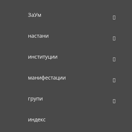
ЗаУм
настани
институции
манифестации
групи
индекс