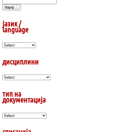
Search
for:
јазик /
language
дисциплини
тип на
документација
списанија