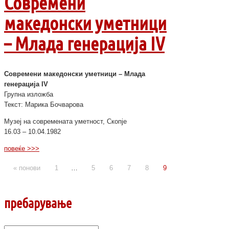
Современи
македонски уметници
– Млада генерација IV
Современи македонски уметници – Млада
генерација IV
Групна изложба
Текст: Марика Бочварова
Музеј на современата уметност, Скопје
16.03 – 10.04.1982
повеќе >>>
« понови
1
…
5
6
7
8
9
пребарување