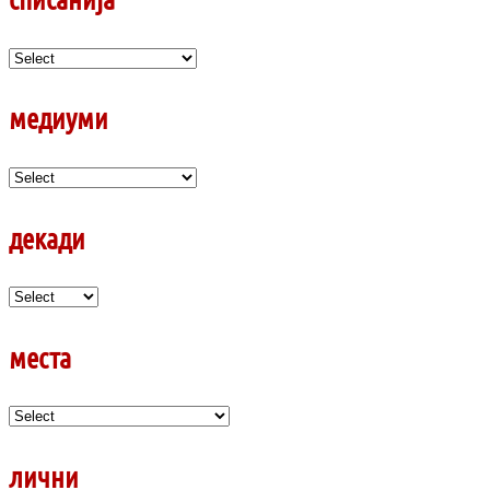
медиуми
декади
места
лични