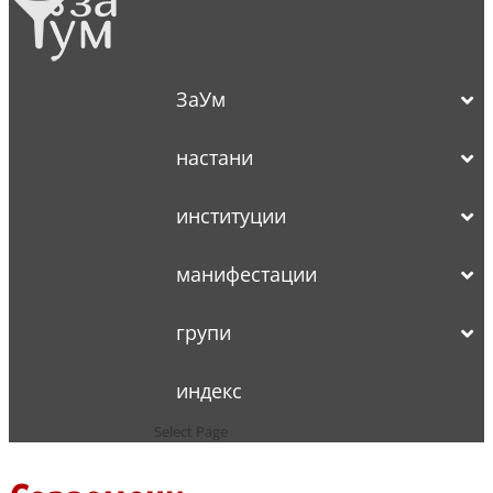
ЗаУм
настани
институции
манифестации
групи
индекс
Select Page