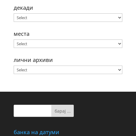
декади
места
лични архиви
банка на датуми