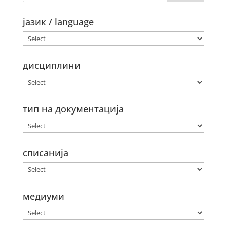
јазик / language
дисциплини
тип на документација
списанија
медиуми