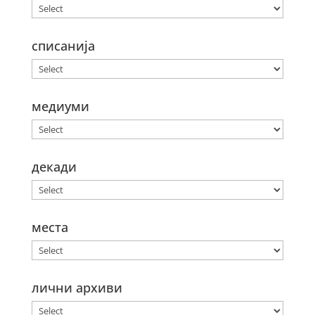
списанија
медиуми
декади
места
лични архиви