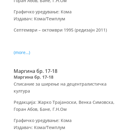
Горан Абов, Бане, Г.Н.Ом
Графичко уредување: Кома
Издавач: Кома/Темплум
Септември – октомври 1995 (редизајн 2011)
(more…)
Маргина бр. 17-18
Маргина бр. 17-18
Списание за ширење на децентралистичка
култура
Редакција: Жарко Трајаноски, Венка Симовска,
Горан Абов, Бане, Г.Н.Ом
Графичко уредување: Кома
Издавач: Кома/Темплум