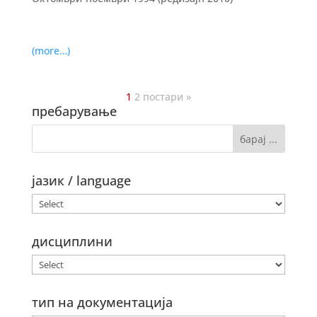
(more…)
1
2
постари »
пребарување
јазик / language
дисциплини
тип на документација