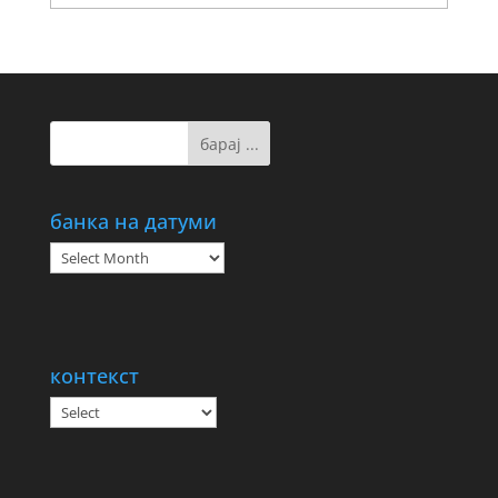
банка на датуми
банка
на
датуми
контекст