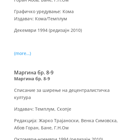
Графичко уредување: Кома
Издавач: Кома/Темплум
Декември 1994 (редизајн 2010)
(more…)
Маргина бр. 8-9
Маргина бр. 8-9
Списание за ширење на децентралистичка
култура
Издавач: Темплум, Скопје
Редакција: Жарко Трајаноски, Венка Симовска,
Абов Горан, Бане, Г.Н.Ом
Октомври-ноември
1994
(редизајн 2010)