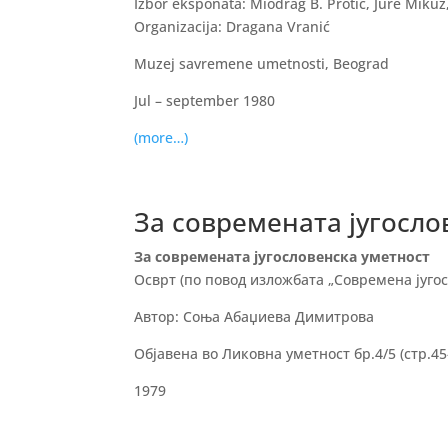
Izbor eksponata: Miodrag B. Protić, Jure Mikuž,
Organizacija: Dragana Vranić
Muzej savremene umetnosti, Beograd
Jul – september 1980
(more…)
За современата југосло
За современата југословенска уметност
Осврт (по повод изложбата „Современа југос
Автор: Соња Абаџиева Димитрова
Објавена во Ликовна уметност бр.4/5 (стр.45
1979