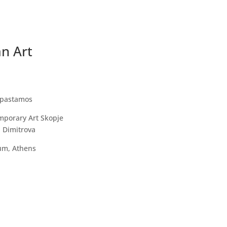
n Art
Papastamos
mporary Art Skopje
a Dimitrova
eum, Athens