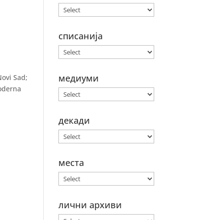
списанија
медиуми
Novi Sad;
Moderna
декади
места
лични архиви