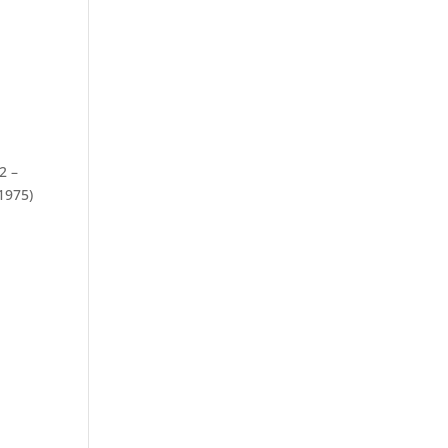
2 –
1975)