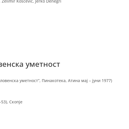
 Želimir Koščević, Jerko Denegri
венска уметност
ловенска уметност“, Пинакотека, Атина мај – јуни 1977)
-53), Скопје