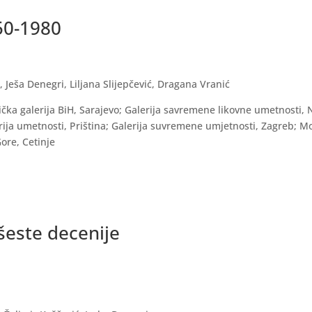
50-1980
 Ješa Denegri, Liljana Slijepčević, Dragana Vranić
a galerija BiH, Sarajevo; Galerija savremene likovne umetnosti, 
ija umetnosti, Priština; Galerija suvremene umjetnosti, Zagreb; 
ore, Cetinje
šeste decenije