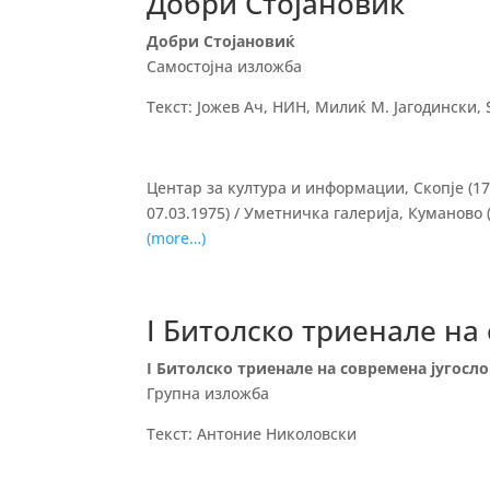
Добри Стојановиќ
Добри Стојановиќ
Самостојна изложба
Текст: Јожев Ач, НИН, Милиќ М. Јагодински, 
Центар за култура и информации, Скопје (17 
07.03.1975) / Уметничка галерија, Куманово (
(more…)
I Битолско триенале на
I Битолско триенале на современа југосл
Групна изложба
Текст: Антоние Николовски