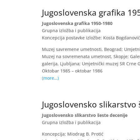
Jugoslovenska grafika 19
Jugoslovenska grafika 1950-1980
Grupna
izložba i publikacija
Koncepcija postavke izložbe: Kosta Bogdanović,
Muzej savremene umetnosti, Beograd; Umjetničk
Muzej na sovremenata umetnost, Skopje; Galer
galerija, Ljubljana; Umjetnički muzej SR Crne G
Oktobar 1985 – oktobar 1986
(more…)
Jugoslovensko slikarstvo 
Jugoslovensko slikarstvo šeste decenije
Grupna
izložba i publikacija
Koncepcija: Miodrag B. Protić