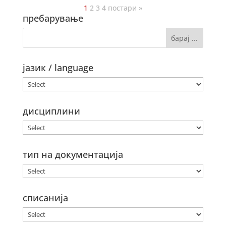
1
2
3
4
постари »
пребарување
јазик / language
дисциплини
тип на документација
списанија