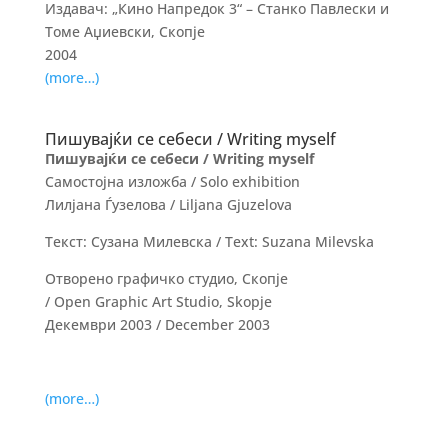
Издавач: „Кино Напредок 3“ – Станко Павлески и
Томе Аџиевски, Скопје
2004
(more…)
Пишувајќи се себеси / Writing myself
Пишувајќи се себеси / Writing myself
Самостојна изложба / Solo exhibition
Лилјана Ѓузелова / Liljana Gjuzelova
Текст: Сузана Милевска / Text: Suzana Milevska
Отворено графичко студио, Скопје
/
Open
Graphic
Art Studio, Skopje
Декември 2003 / December 2003
(more…)