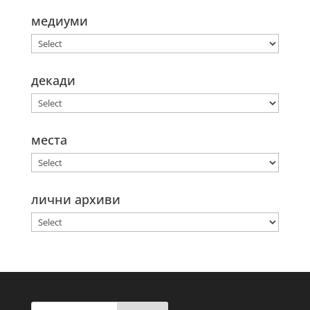
медиуми
декади
места
лични архиви