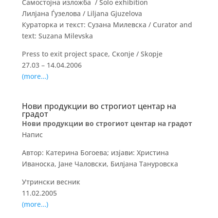
Самостојна изложба / Solo exhibition
Лилјана Ѓузелова / Liljana Gjuzelova
Кураторка и текст: Сузана Милевска / Curator and
text: Suzana Milevska
Press to exit project space, Скопје / Skopje
27.03 – 14.04.2006
(more…)
Нови продукции во строгиот центар на
градот
Нови продукции во строгиот центар на градот
Напис
Автор: Катерина Богоева; изјави: Христина
Иваноска, Јане Чаловски, Билјана Тануровска
Утрински весник
11.02.2005
(more…)