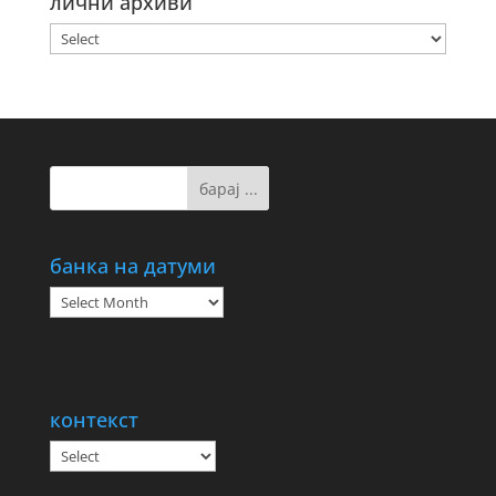
лични архиви
банка на датуми
банка
на
датуми
контекст