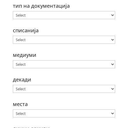
тип на документација
списанија
медиуми
декади
места