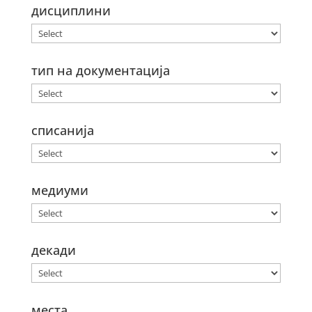
дисциплини
тип на документација
списанија
медиуми
декади
места