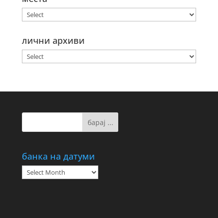
лични архиви
банка на датуми
банка
на
датуми