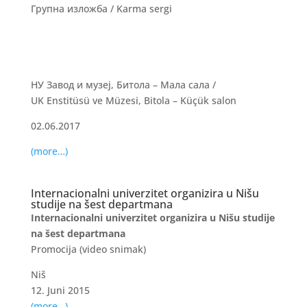
Групна изложба / Karma sergi
НУ Завод и музеј, Битола – Мала сала /
UK Enstitüsü ve Müzesi, Bitola – Küçük salon
02.06.2017
(more…)
Internacionalni univerzitet organizira u Nišu
studije na šest departmana
Internacionalni univerzitet organizira u Nišu studije
na šest departmana
Promocijа (video snimak)
Niš
12. Juni 2015
(more…)