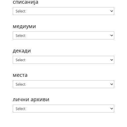
списанија
медиуми
декади
места
лични архиви