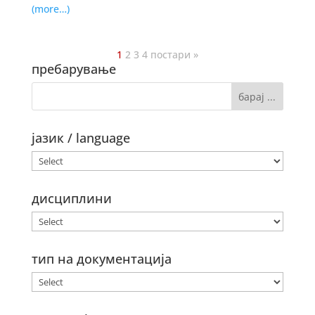
(more…)
1
2
3
4
постари »
пребарување
јазик / language
дисциплини
тип на документација