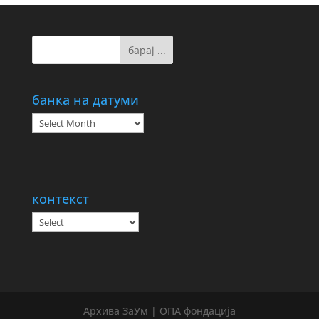
банка на датуми
банка
на
датуми
контекст
Архива ЗаУм | ОПА фондација