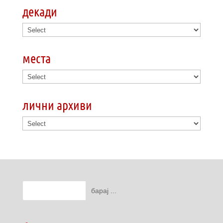
декади
места
лични архиви