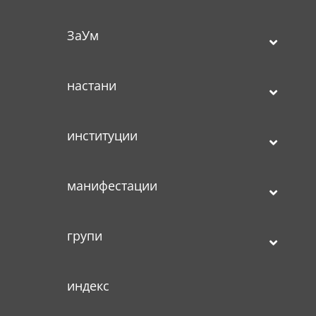
ЗаУм
настани
институции
манифестации
групи
индекс