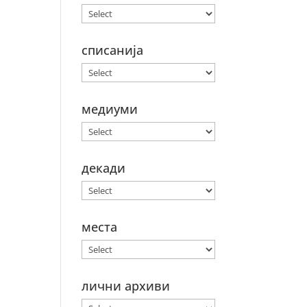
списанија
медиуми
декади
места
лични архиви