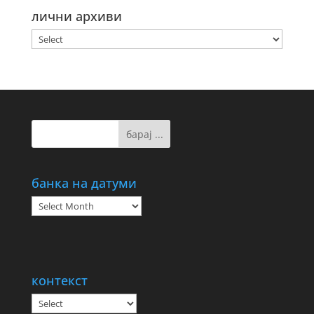
лични архиви
банка на датуми
банка
на
датуми
контекст