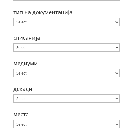
тип на документација
списанија
медиуми
декади
места