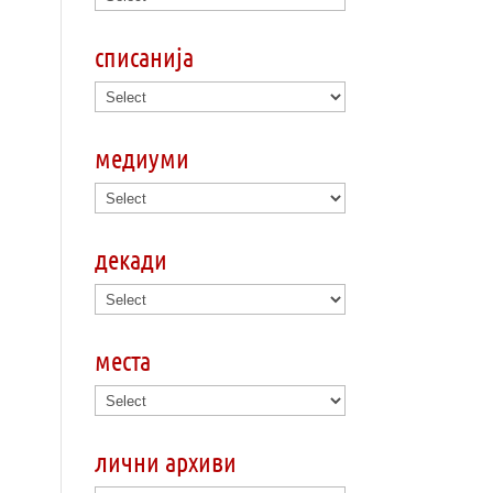
списанија
медиуми
декади
места
лични архиви