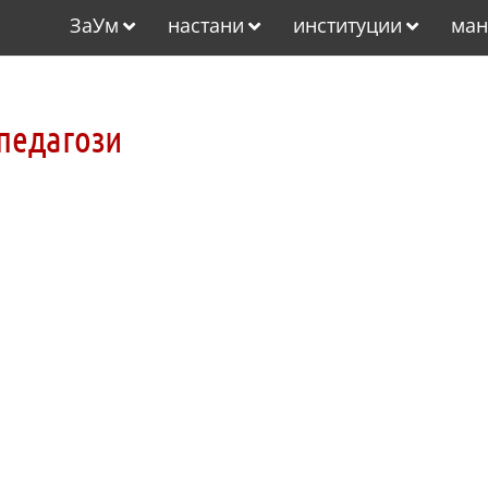
ЗаУм
настани
институции
ман
педагози