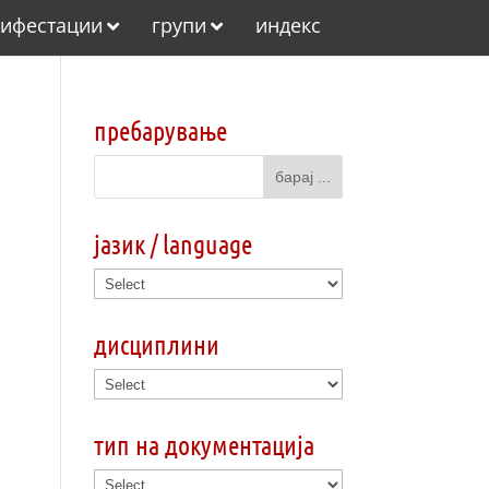
ифестации
групи
индекс
пребарување
јазик / language
дисциплини
тип на документација