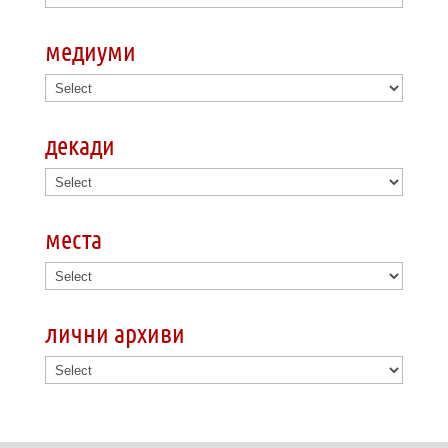
медиуми
декади
места
лични архиви