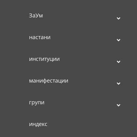
ЗаУм
настани
институции
манифестации
групи
индекс