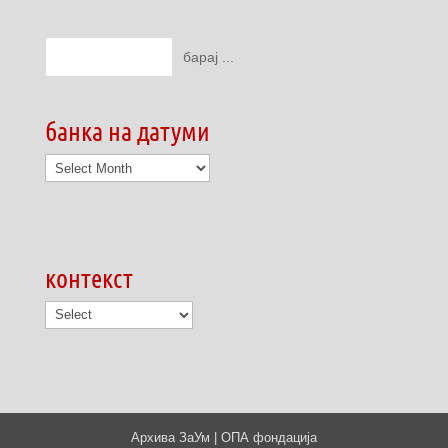
банка на датуми
банка
на
датуми
контекст
Архива ЗаУм | ОПА фондација