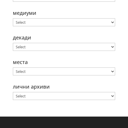
медиуми
декади
места
лични архиви