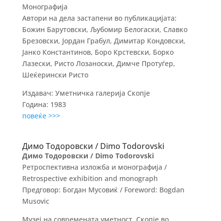
Монографија
Автори на дела застапени во публикацијата:
Божин Барутовски, Љубомир Белогаски, Славко
Брезовски, Јордан Грабул, Димитар Кондовски,
Јанко Константинов, Боро Крстевски, Борко
Лазески, Ристо Лозаноски, Димче Протуѓер,
Шеќерински Ристо
Издавач: Уметничка галерија Скопје
Година: 1983
повеќе >>>
Димо Тодоровски / Dimo Todorovski
Димо Тодоровски / Dimo Todorovski
Ретроспективна изложба и монографија /
Retrospective exhibition and monograph
Предговор: Богдан Мусовиќ / Foreword: Bogdan
Musovic
Музеј на современата уметност, Скопје во