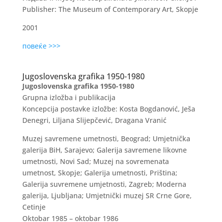
Publisher: The Museum of Contemporary Art, Skopje
2001
повеќе >>>
Jugoslovenska grafika 1950-1980
Jugoslovenska grafika 1950-1980
Grupna
izložba i publikacija
Koncepcija postavke izložbe: Kosta Bogdanović, Ješa
Denegri, Liljana Slijepčević, Dragana Vranić
Muzej savremene umetnosti, Beograd; Umjetnička
galerija BiH, Sarajevo; Galerija savremene likovne
umetnosti, Novi Sad; Muzej na sovremenata
umetnost, Skopje; Galerija umetnosti, Priština;
Galerija suvremene umjetnosti, Zagreb; Moderna
galerija, Ljubljana; Umjetnički muzej SR Crne Gore,
Cetinje
Oktobar 1985 – oktobar 1986