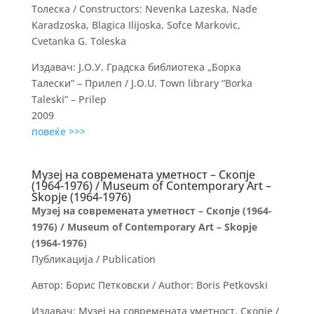
Толеска / Constructors: Nevenka Lazeska, Nade
Karadzoska, Blagica Ilijoska, Sofce Markovic,
Cvetanka G. Toleska
Издавач: Ј.О.У. Градска библиотека „Борка
Талески” – Прилеп / J.O.U. Town library “Borka
Taleski” – Prilep
2009
повеќе >>>
Музеј на современата уметност – Скопје
(1964-1976) / Museum of Contemporary Art –
Skopjе (1964-1976)
Музеј на современата уметност – Скопје (1964-
1976) / Museum of Contemporary Art – Skopjе
(1964-1976)
Публикација / Publication
Автор: Борис Петковски / Author: Boris Petkovski
Издавач: Музеј на современата уметност, Скопје /