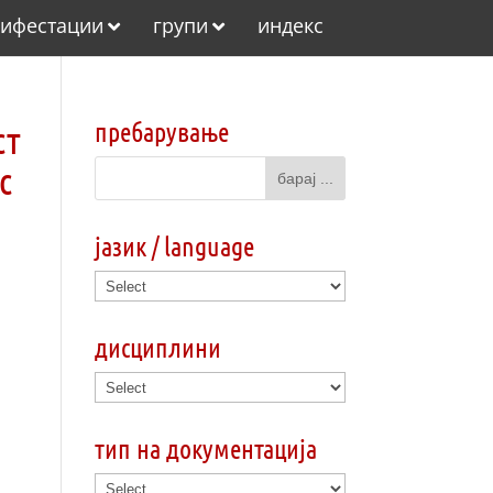
ифестации
групи
индекс
пребарување
ст
c
јазик / language
дисциплини
тип на документација