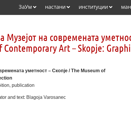
ЗаУм
настани
институции
ман
а Музејот на современата уметно
f Contemporary Art – Skopje: Graphi
времената уметност – Скопје / The Museum of
ection
tion, publication
tor and text: Blagoja Varosanec