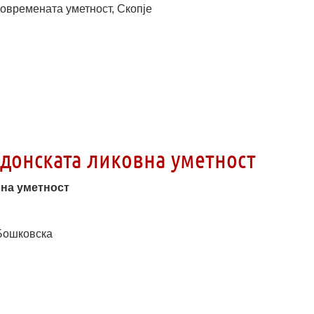
современата уметност, Скопје
донската ликовна уметност
вна уметност
 Бошковска