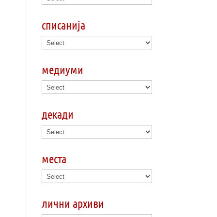
списанија
медиуми
декади
места
лични архиви