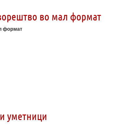
ворештво во мал формат
л формат
ки уметници