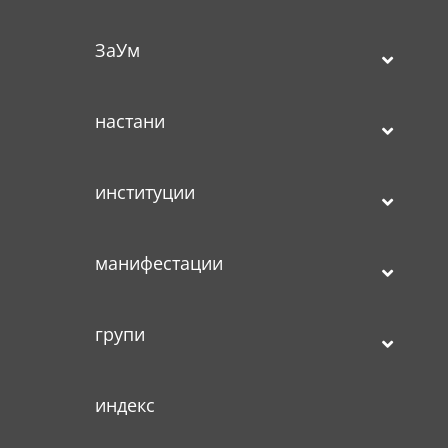
ЗаУм
настани
институции
манифестации
групи
индекс