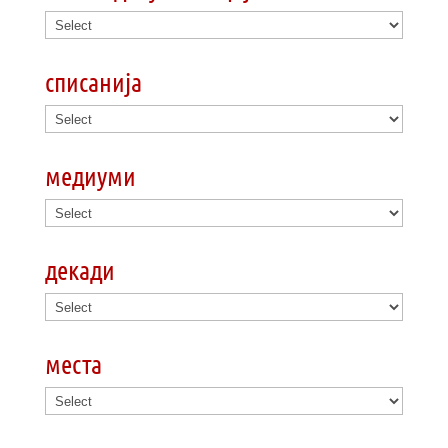
списанија
медиуми
декади
места