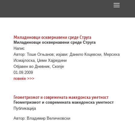
Миладиновци осквернавени среде Струга
Миладиновци осквернавени среде Струга
Напис
Автор: Тоше Огњанов; изјави: Данило Коцевски, Мерсиха
Исмајлоска, Џеми Хајредини
Објавен во Дневник, Скопје
01.09.2009
повеќе >>>
Геометризмот и современата македонска уметност
Геометризмот и современата македонска уметност
Публикација
Автор: Владимир Величковски