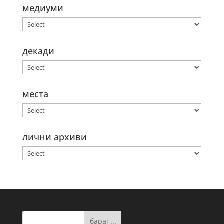
медиуми
декади
места
лични архиви