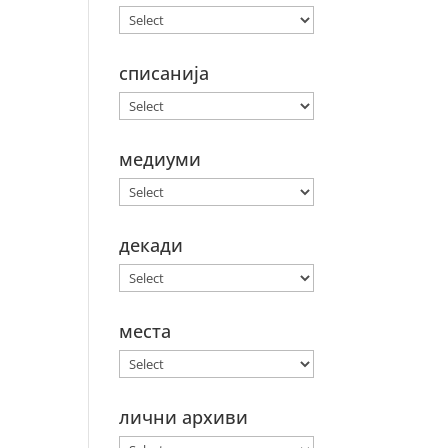
списанија
медиуми
декади
места
лични архиви