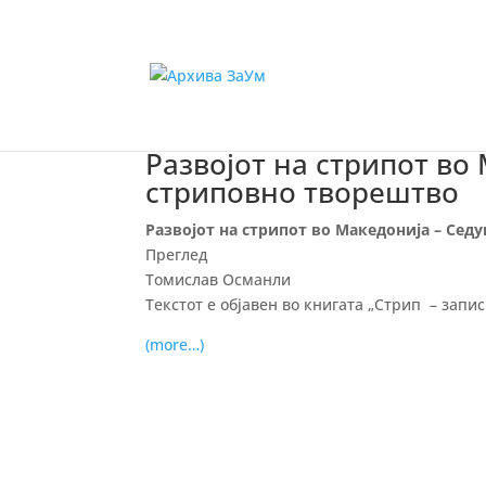
Развојот на стрипот во
стриповно творештво
Развојот на стрипот во Македонија – Се
Преглед
Томислав Османли
Текстот е објавен во книгата „Стрип – запис
(more…)