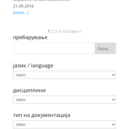
21.08.2016
(more…)
1
2
3
4
постари »
пребарување
јазик / language
дисциплини
тип на документација