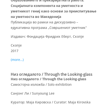
Образованието и прекаријатната работа:
Социјалната компонента на уметноста и
уметникот гениј како основи за преиспитување
на уметноста во Македонија
Публикација во рамки на дискурзивно –
едукативна програма „Совршениот уметник“
Издавач: Фондација Фридрих Еберт, Скопје
Скопје
2017
(more…)
Низ огледалото / Through the Looking-glass
Низ огледалото / Through the Looking-glass
Самостојна изложба / Solo exhibition
Санјонг Ли / Sunyoung Lee
Куратор: Маја Кировска / Curator: Maja Kirovska