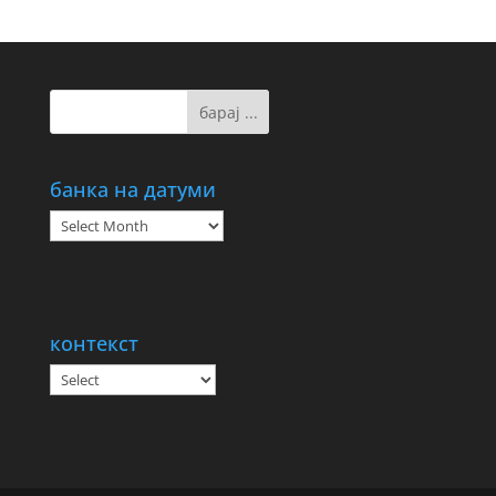
банка на датуми
банка
на
датуми
контекст