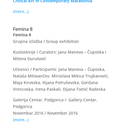
Critical Art in Contemporary Macedonia
(more…)
Femina 8
Femina 8
Grupna izložba / Group exhibition
Kustoskinje / Curators: Jana Maneva – Čuposka i
Milena Durutović
Učesnici / Participants: Jana Maneva – Čuposka,
Nataša Milovančev, Miroslava Mikica Trujkanović,
Maja Kirovska, Ilijana Petruševska, Gordana
Vrencoska, Irena Paskali, Dijana Tomić Radeska
Galerija Centar, Podgorica / Gallery Centar,
Podgorica
Novembar 2016 / November 2016
(more…)