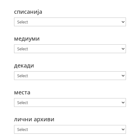
списанија
медиуми
декади
места
лични архиви