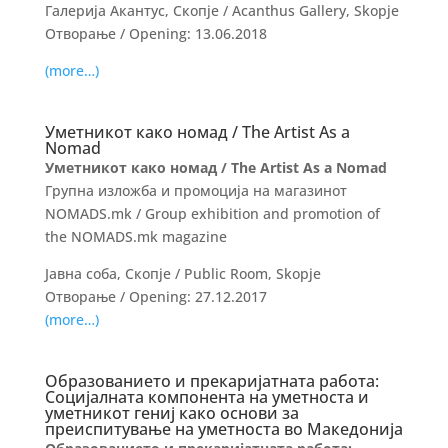
Галерија Акантус, Скопје / Acanthus Gallery, Skopje
Отворање / Opening: 13.06.2018
(more…)
Уметникот како номад / The Artist As a
Nomad
Уметникот како номад / The Artist As a Nomad
Групна изложба и промоција на магазинот
NOMADS.mk / Group exhibition and promotion of
the NOMADS.mk magazine
Јавна соба, Скопје / Public Room, Skopje
Отворање / Opening: 27.12.2017
(more…)
Образованието и прекаријатната работа:
Социјалната компонента на уметноста и
уметникот гениј како основи за
преиспитување на уметноста во Македонија