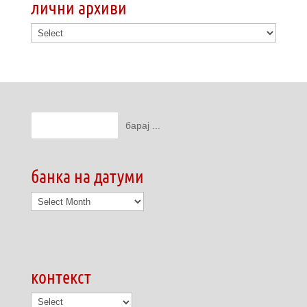
лични архиви
банка на датуми
банка
на
датуми
контекст