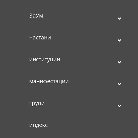
ЗаУм
настани
институции
манифестации
групи
индекс