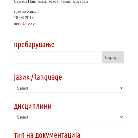
Станко Павлески; текст: Герил Брутски
Демир Хисар
18.08.2018
повеќе >>>
пребарување
јазик / language
дисциплини
тип на документација