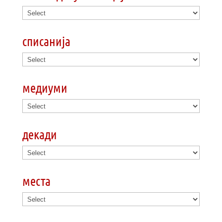
списанија
медиуми
декади
места