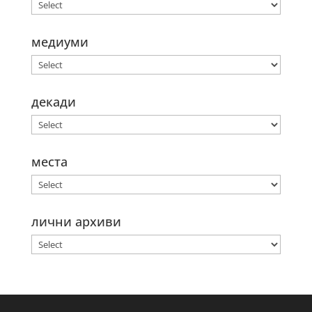
медиуми
декади
места
лични архиви