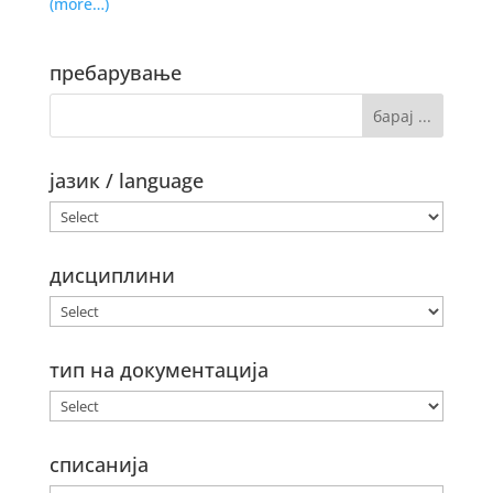
(more…)
пребарување
јазик / language
дисциплини
тип на документација
списанија