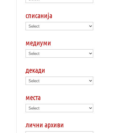
списанија
медиуми
декади
места
лични архиви