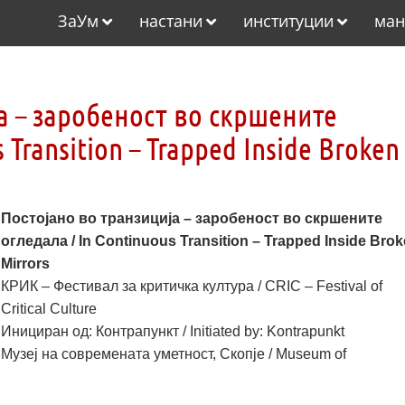
ЗаУм
настани
институции
ман
а – заробеност во скршените
 Transition – Trapped Inside Broken
Постојано во транзиција – заробеност во скршените
огледала / In Continuous Transition – Trapped Inside Bro
Mirrors
КРИК – Фестивал за критичка култура / CRIC – Festival of
Critical Culture
Инициран од: Контрапункт / Initiated by: Kontrapunkt
Музеј на современата уметност, Скопје / Museum of