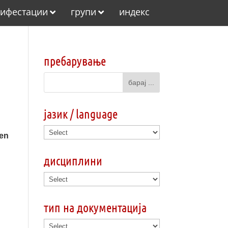
ифестации
групи
индекс
пребарување
јазик / language
ken
дисциплини
тип на документација