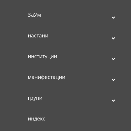
ЗаУм
настани
институции
манифестации
групи
индекс