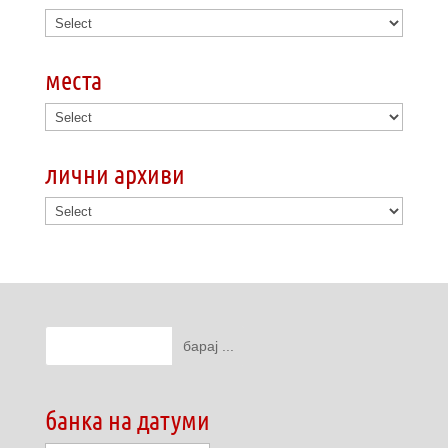
места
лични архиви
банка на датуми