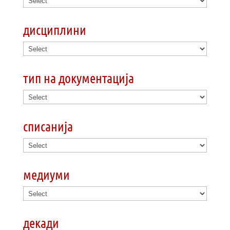
дисциплини
тип на документација
списанија
медиуми
декади