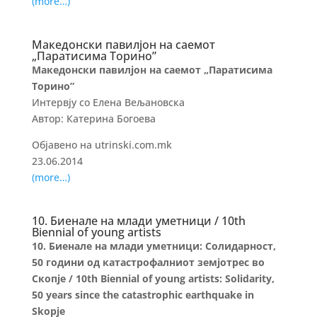
(more…)
Македонски павилјон на саемот
„Паратисима Торино”
Македонски павилјон на саемот „Паратисима
Торино”
Интервју со Елена Вељановска
Автор: Катерина Богоева
Објавено на utrinski.com.mk
23.06.2014
(more…)
10. Биенале на млади уметници / 10th
Biennial of young artists
10. Биенале на млади уметници: Солидарност,
50 години од катастрофалниот земјотрес во
Скопје / 10th Biennial of young artists: Solidarity,
50 years since the catastrophic earthquake in
Skopje