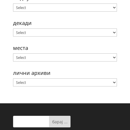
декади
места
лични архиви