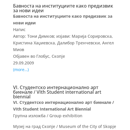
Бавноста на институциите како предизвик
за нови идеи
Бавноста на институциите како предизвик за
нови идеи
Напис
Автор: Тони Димков; изјави: Марија Сорировска,
Кристина Хаџиевска, Далибор Тренчевски, Ангел
Миов
Објавен во Глобус, Скопје
29.09.2009
(more…)
VI. Студентско интернационално арт
биенале / VIth Student international art
biennial
VI. Студентско интернационално арт биенале /
VIth Student International Art Biennial
Групна изложба / Group exhibition
Музеј на град Скопје / Museum of the City of Skopje