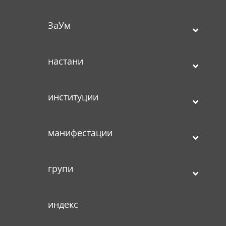
ЗаУм
настани
институции
манифестации
групи
индекс