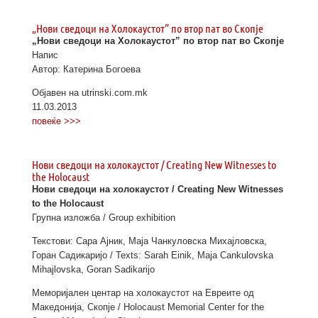
„Нови сведоци на Холокаустот” по втор пат во Скопје
„Нови сведоци на Холокаустот” по втор пат во Скопје
Напис
Автор: Катерина Богоева
Објавен на utrinski.com.mk
11.03.2013
повеќе >>>
Нови сведоци на холокаустот / Creating New Witnesses to
the Holocaust
Нови сведоци на холокаустот / Creating New Witnesses
to the Holocaust
Групна изложба / Group exhibition
Текстови: Сара Ајник, Маја Чанкуловска Михајловска,
Горан Садикаријо / Texts: Sarah Einik, Maja Cankulovska
Mihajlovska, Goran Sadikarijo
Меморијален центар на холокаустот на Евреите од
Македонија, Скопје / Holocaust Memorial Center for the