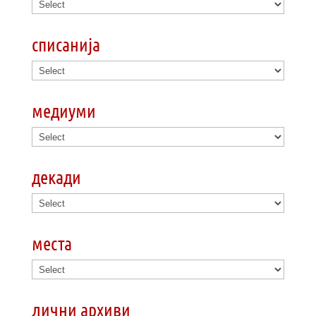
списанија
медиуми
декади
места
лични архиви