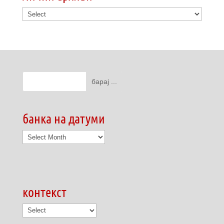
банка на датуми
банка
на
датуми
контекст