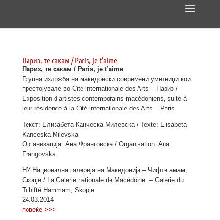
Париз, те сакам / Paris, je t’aime
Париз, те сакам / Paris, je t’aime
Групна изложба на македонски современи уметниџи кои
престојувале во Cité internationale des Arts – Париз /
Exposition d’artistes contemporains macédoniens, suite à
leur résidence à la Cité internationale des Arts – Paris
Текст: Елизабета Канческа Милевска / Texte: Elisabeta
Kanceska Milevska
Организација: Ана Франговска / Organisation: Ana
Frangovska
НУ Национална галерија на Македонија – Чифте амам,
Скопје / La Galerie nationale de Macédoine – Galerie du
Tchifté Hammam, Skopje
24.03.2014
повеќе >>>