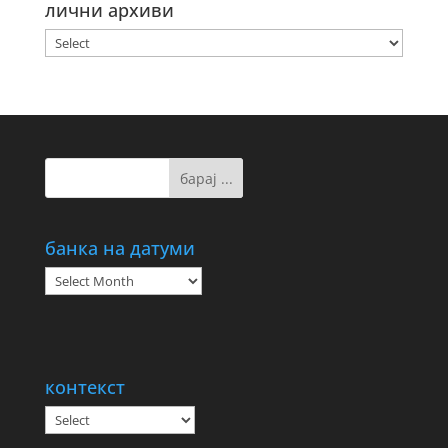
лични архиви
банка на датуми
банка
на
датуми
контекст