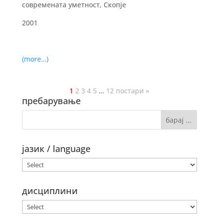
современата уметност, Скопје
2001
(more…)
1
2
3
4
5
…
12
постари »
пребарување
јазик / language
дисциплини