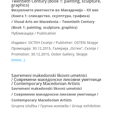
Twentieth Century (Book 1: painting, sculpture,
graphics)
Визуелните уметности во Македонија – ХХ век
(Книга 1: сликарство, скулптура, графика)
/ Visual Arts иn Macedonia – Twentieth Century
(Book 1: painting, sculpture, graphics)
Публикација / Publication
Издавач: ОСТЕН Скопје / Publisher: OSTEN Skopje
Промоција: 30.12.2015, Галерија „Остен“, Скопје /
Promotion: 30.12.2015, Osten Gallery, Skopje
(more…)
Savremeni makedonski likovni umetnici
/ Современи македонски ликовни уметници
/ Contemporary Macedonian Artists
Savremeni makedonski likovni umetnici
/
Современи македонски ликовни уметници /
Contemporary Macedonian Artists
Grupna izložba / Групна изложба / Group exhibition