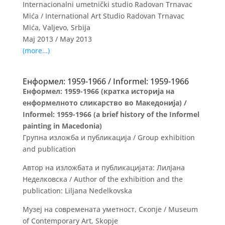
Internacionalni umetnički studio Radovan Trnavac
Mića / International Art Studio Radovan Trnavac
Mićа, Valjevo, Srbija
Maj 2013 / May 2013
(more…)
Енформел: 1959-1966 / Informel: 1959-1966
Енформел: 1959-1966
(кратка историја на
енформелното сликарство во Македонија) /
Informel: 1959-1966
(a brief history of the Informel
painting in Macedonia)
Групна изложба и публикација / Group exhibition
and publication
Автор на изложбата и публикацијата: Лилјана
Неделковска / Author of the exhibition and the
publication: Liljana Nedelkovska
Музеј на современата уметност, Скопје / Museum
of Contemporary Art, Skopje