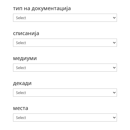
тип на документација
списанија
медиуми
декади
места