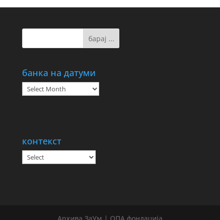
банка на датуми
банка
на
датуми
контекст
Архива ЗаУм | ОПА фондација