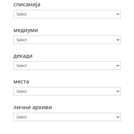
списанија
медиуми
декади
места
лични архиви