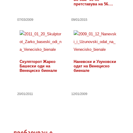
претставува на 56.…
07/03/2009
09/01/2015
Скулпторот Жарко
Наневски и Узуновски
Башески оди на
одат на Венециско
Венециско биенале
биенале
20/01/2011
12/01/2009
пребарување