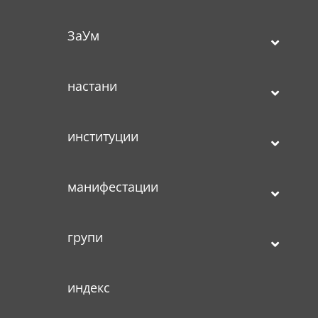
ЗаУм
настани
институции
манифестации
групи
индекс