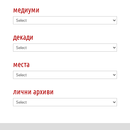
медиуми
декади
места
лични архиви