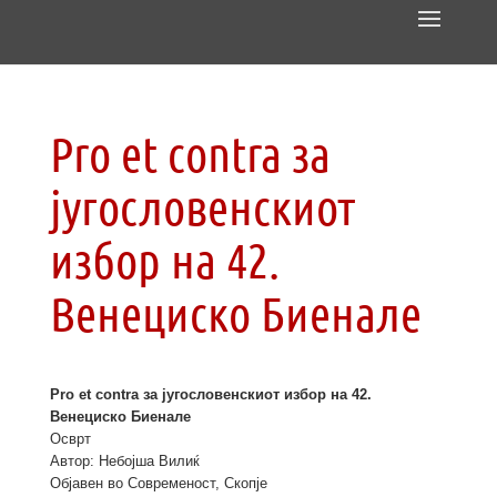
Pro et contra за
југословенскиот
избор на 42.
Венециско Биенале
Pro et contra за југословенскиот избор на 42.
Венециско Биенале
Осврт
Автор: Небојша Вилиќ
Објавен во Современост, Скопје