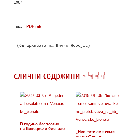
1987
Текст:
PDF mk
(Од архивата на Вилиќ Небојша)

слични содржини ☟☟☟☟
В година бесплатно
на Венециско биенале
„Ние сите сме сами
во ова" ќе не