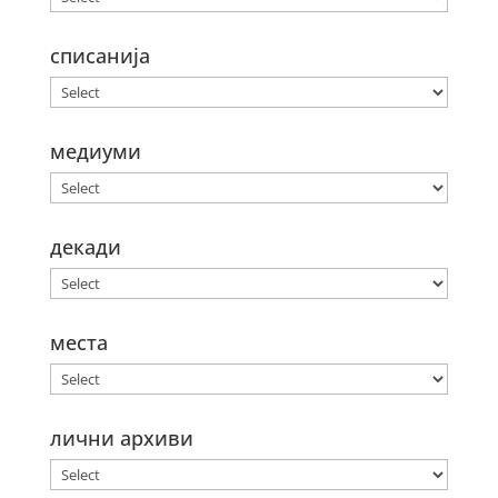
списанија
медиуми
декади
места
лични архиви