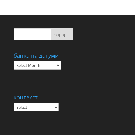
банка на датуми
банка
на
датуми
контекст