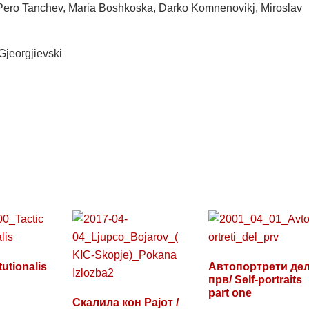
i, Pero Tanchev, Maria Boshkoska, Darko Komnenovikj, Miroslav
Gjeorgjievski
tutionalis
Автопортрети де
прв/ Self-portraits
part one
Скалила кон Рајот /