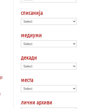
списанија
медиуми
декади
места
л
лични архиви