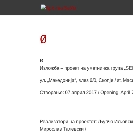
Ø
Ø
Изложба – проект на уметничка група „ЅЕЕ“ /
ул. „Македонија“, влез 6/0, Скопје / st. Mac
Отворање: 07 април 2017 / Opening: April 
Реализатори на проектот: Љупчо Иљовски
Мирослав Талевски /