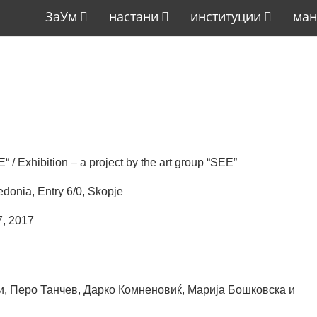
ЗаУм
настани
институции
ман
 Exhibition – a project by the art group “SEE”
edonia, Entry 6/0, Skopje
7, 2017
, Перо Танчев, Дарко Комненовиќ, Марија Бошковска и