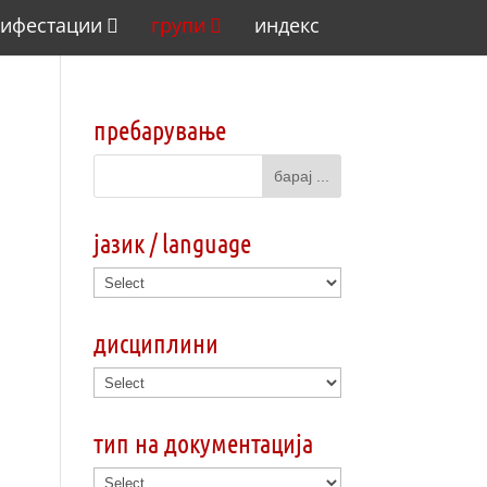
ифестации
групи
индекс
пребарување
јазик / language
дисциплини
тип на документација