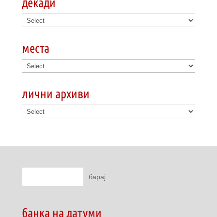
декади
места
лични архиви
банка на датуми