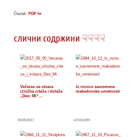
Članak:
PDF hr
слични содржини ☟☟☟☟
Večeras se otvara
Iz riznice savremene
izložba crteža i kolaža
makedonske umetnosti
„Deo: Mi“…
05/05/2017
12/10/1984