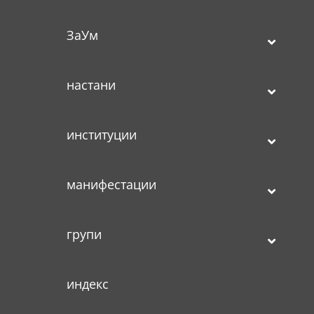
ЗаУм
настани
институции
манифестации
групи
индекс