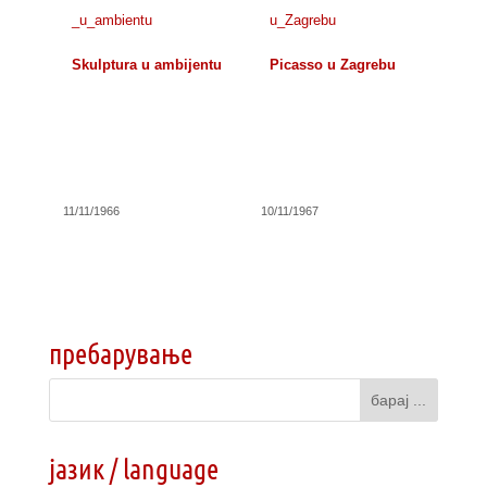
Skulptura u ambijentu
Picasso u Zagrebu
11/11/1966
10/11/1967
пребарување
јазик / language