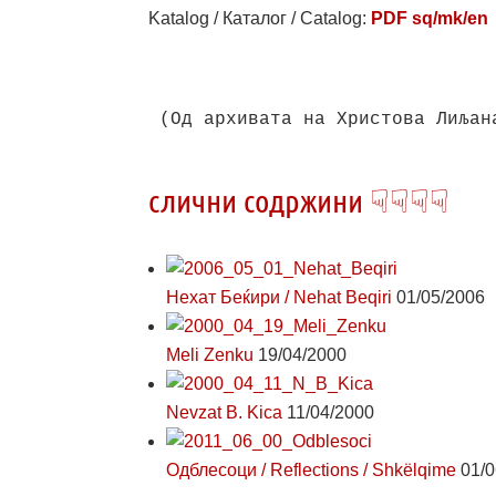
Katalog / Каталог / Catalog:
PDF sq/mk/en
(Од архивата на Христова Лиљан
слични содржини ☟☟☟☟
Нехат Беќири / Nehat Beqiri
01/05/2006
Meli Zenku
19/04/2000
Nevzat B. Kica
11/04/2000
Одблесоци / Reflections / Shkëlqime
01/0