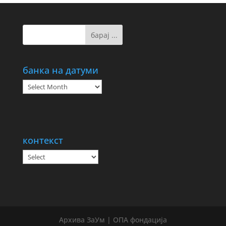
банка на датуми
банка
на
датуми
контекст
Архива ЗаУм | ОПА фондација