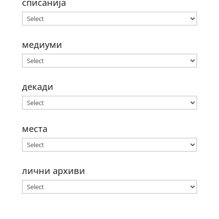
списанија
медиуми
декади
места
лични архиви