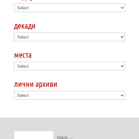
декади
места
лични архиви