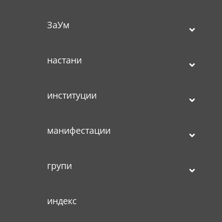
ЗаУм
настани
институции
манифестации
групи
индекс