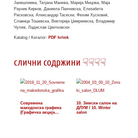
Јанешлиева, Татјана Манева, Марија Мицова, Маја
Рауник Кирков, Даниела Панчевска, Елизабета
Рисковска, Александар Тасески, Фехим Хусковиќ,
Славица Тошевска, Викторија Џимриевска, Владимир
Чулев, Ладислав Цветковски
Katalog / Каталог:
PDF hr/mk
слични содржини ☟☟☟☟
Современа
10. Зимски салон на
македонска графика
ДЛУМ / 10. Winter
(Графичка акција
salon
Сплит…