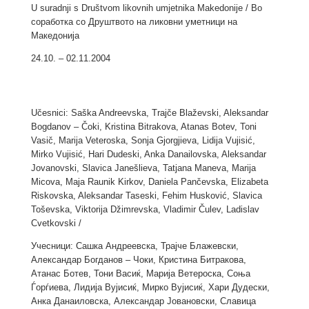
U suradnji s Društvom likovnih umjetnika Makedonije / Во
соработка со Друштвото на ликовни уметници на
Македонија
24.10. – 02.11.2004
Učesnici: Saška Andreevska, Trajče Blaževski, Aleksandar
Bogdanov – Čoki, Kristina Bitrakova, Atanas Botev, Toni
Vasič, Marija Veteroska, Sonja Gjorgjieva, Lidija Vujisić,
Mirko Vujisić, Hari Dudeski, Anka Danailovska, Aleksandar
Jovanovski, Slavica Janešlieva, Tatjana Maneva, Marija
Micova, Maja Raunik Kirkov, Daniela Pančevska, Elizabeta
Riskovska, Aleksandar Taseski, Fehim Husković, Slavica
Toševska, Viktorija Džimrevska, Vladimir Čulev, Ladislav
Cvetkovski /
Учесници: Сашка Андреевска, Трајче Блажевски,
Александар Богданов – Чоки, Кристина Битракова,
Атанас Ботев, Тони Васиќ, Марија Ветероска, Соња
Ѓорѓиева, Лидија Вујисиќ, Мирко Вујисиќ, Хари Дудески,
Анка Данаиловска, Александар Јовановски, Славица