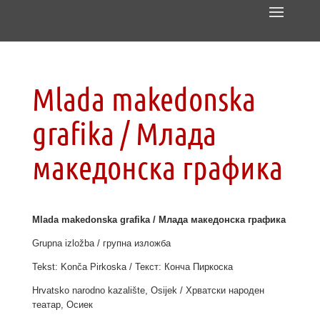
Mlada makedonska
grafika / Млада
македонска графика
Mlada makedonska grafika / Млада македонска графика
Grupna izložba / групна изложба
Tekst: Konča Pirkoska / Текст: Конча Пиркоска
Hrvatsko narodno kazalište, Osijek / Хрватски народен
театар, Осиек