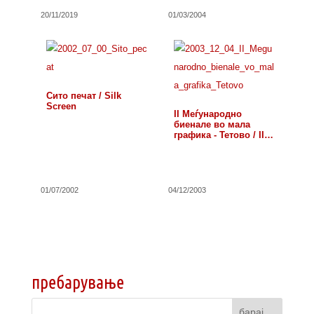
20/11/2019
01/03/2004
Сито печат / Silk
Screen
II Меѓународно
биенале во мала
графика - Тетово / II…
01/07/2002
04/12/2003
пребарување