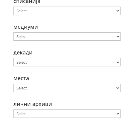
списанија
медиуми
декади
места
лични архиви