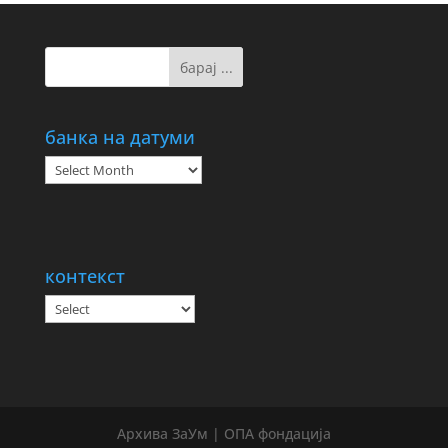
банка на датуми
банка
на
датуми
контекст
Архива ЗаУм | ОПА фондација