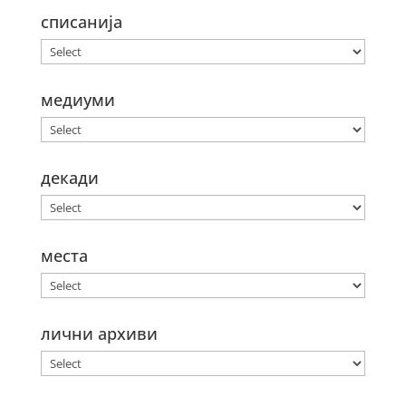
списанија
медиуми
декади
места
лични архиви