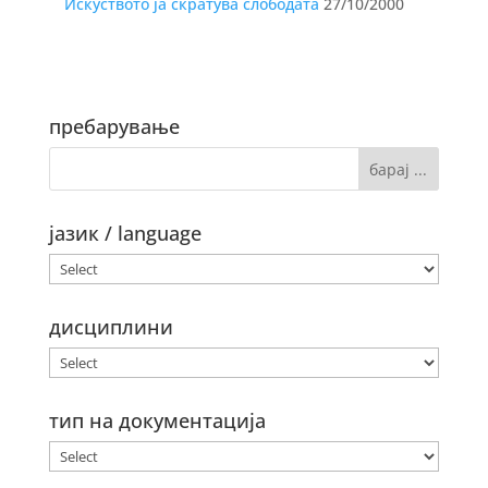
Искуството ја скратува слободата
27/10/2000
пребарување
јазик / language
дисциплини
тип на документација