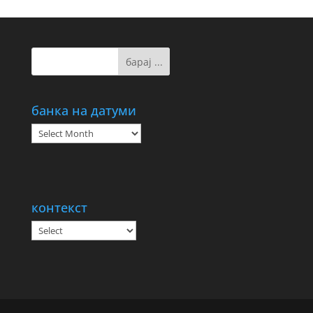
банка на датуми
банка
на
датуми
контекст