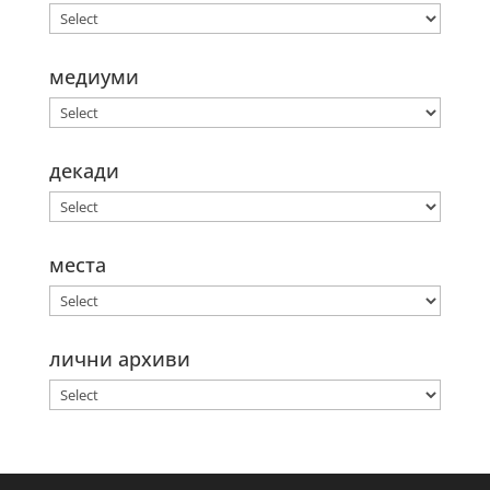
медиуми
декади
места
лични архиви