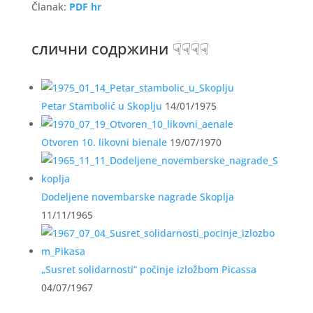
Članak:
PDF hr
слични содржини ☟☟☟☟
Petar Stambolić u Skoplju
14/01/1975
Otvoren 10. likovni bienale
19/07/1970
Dodeljene novembarske nagrade Skoplja
11/11/1965
„Susret solidarnosti“ počinje izložbom Picassa
04/07/1967