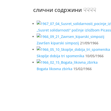
слични содржини ☟☟☟☟
„Susret solidarnosti“ počinje izložbom Picas
Završen kiparski simpozij
21/09/1966
Skoplje dobija tri spomenika
10/05/1966
Bogata likovna zbirka
15/02/1966