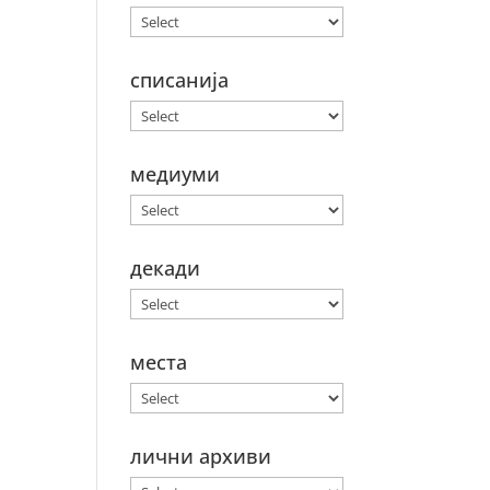
списанија
медиуми
декади
места
лични архиви