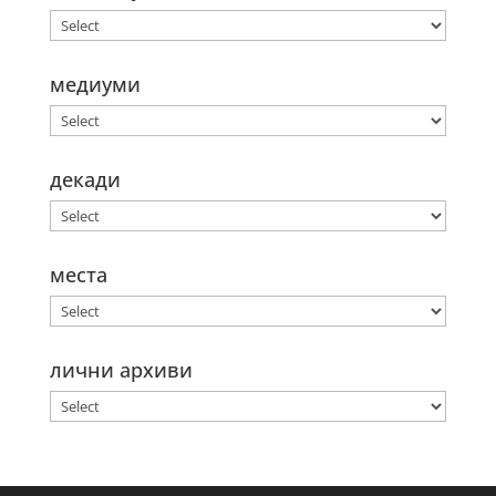
медиуми
декади
места
лични архиви