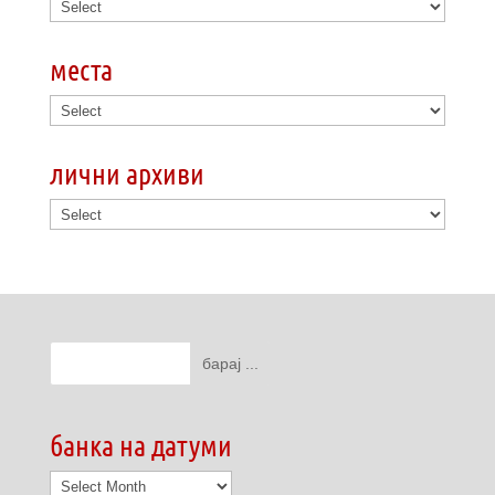
места
лични архиви
банка на датуми
банка