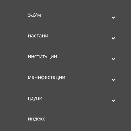
ЗаУм
настани
институции
манифестации
групи
индекс