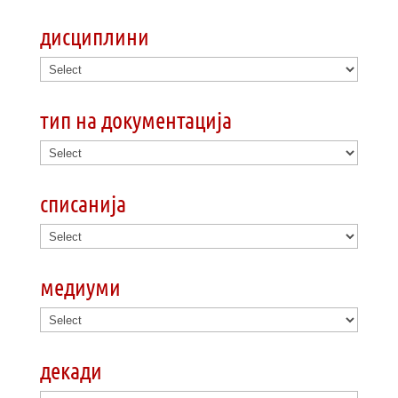
дисциплини
тип на документација
списанија
медиуми
декади